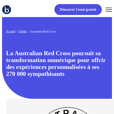
Démarrer l'essai gratuit
Accueil
Clients
Australian Red Cross
La Australian Red Cross poursuit sa
transformation numérique pour offrir
des expériences personnalisées à ses
270 000 sympathisants